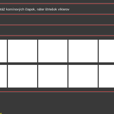
ntáž komínových čiapok, náter štriešok vikierov
er