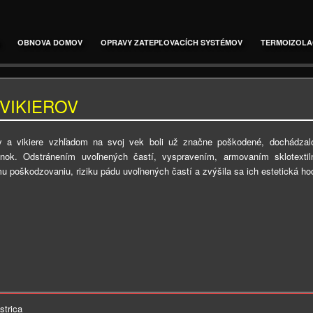
OBNOVA DOMOV
OPRAVY ZATEPĽOVACÍCH SYSTÉMOV
TERMOIZOLA
 VIKIEROV
 a vikiere vzhľadom na svoj vek boli už značne poškodené, dochádzalo 
nok. Odstránením uvoľnených častí, vyspravením, armovaním sklotexti
u poškodzovaniu, riziku pádu uvoľnených častí a zvýšila sa ich estetická hod
strica