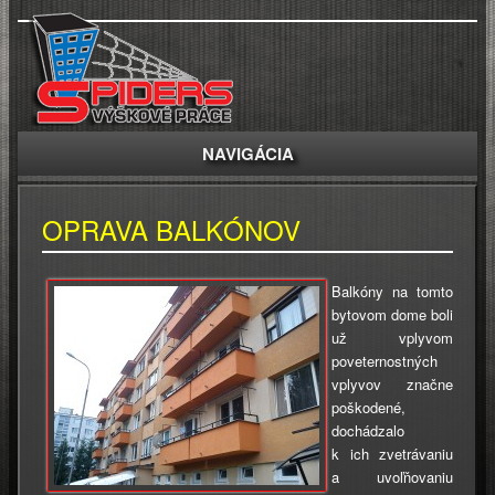
NAVIGÁCIA
OPRAVA BALKÓNOV
Balkóny na tomto
bytovom dome boli
už vplyvom
poveternostných
vplyvov značne
poškodené,
dochádzalo
k ich zvetrávaniu
a uvoľňovaniu