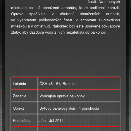
častí. Na mnohých
miestach boli už obnažené armatúry, ktoré podliehali korózii.
Oprava spočívala v ošetrení obnažených armatúr,
vo vyspravení poškodených častí, v armovaní sklotextilnou
mriežkou a v omietnutí. Nakoniec boli ešte upravené odkvapové
žľaby, aby dažďová voda z nich nezatekala do balkónov.
Lokácia
ČSA 45 - 51, Brezno
Zadanie
Vonkajšia oprava balkónov
Objekt
Bytový panelový dom, 4 poschodia
Realizácia
Jún - Júl 2014