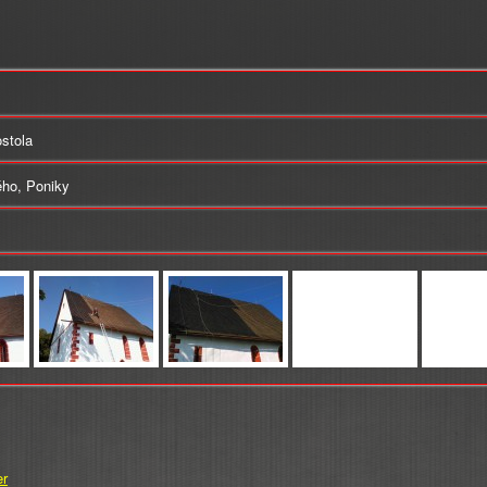
stola
ého, Poniky
er