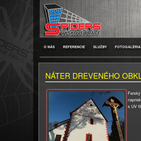
O NÁS
REFERENCIE
SLUŽBY
FOTOGALÉRIA
NÁTER DREVENÉHO OBK
Farský
naprie
s UV fi