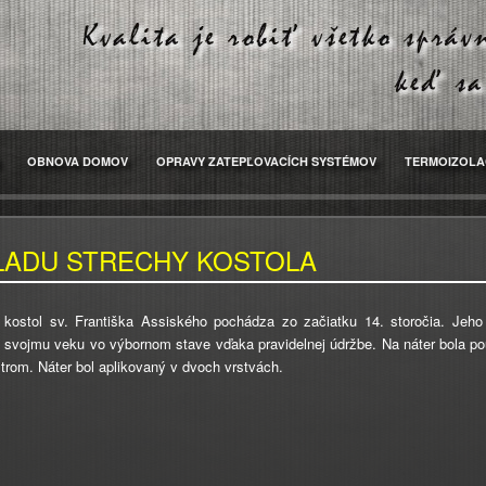
OBNOVA DOMOV
OPRAVY ZATEPĽOVACÍCH SYSTÉMOV
TERMOIZOLA
LADU STRECHY KOSTOLA
 kostol sv. Františka Assiského pochádza zo začiatku 14. storočia. Jeho s
k svojmu veku vo výbornom stave vďaka pravidelnej údržbe. Na náter bola po
ltrom. Náter bol aplikovaný v dvoch vrstvách.